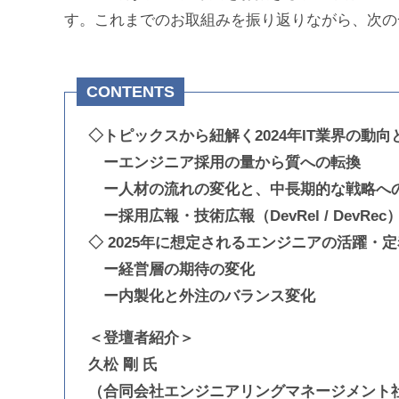
す。これまでのお取組みを振り返りながら、次の
CONTENTS
◇トピックスから紐解く2024年IT業界の動向
ーエンジニア採用の量から質への転換
ー人材の流れの変化と、中長期的な戦略へ
ー採用広報・技術広報（DevRel / DevR
◇ 2025年に想定されるエンジニアの活躍・
ー経営層の期待の変化
ー内製化と外注のバランス変化
＜登壇者紹介＞
久松 剛 氏
（合同会社エンジニアリングマネージメント社