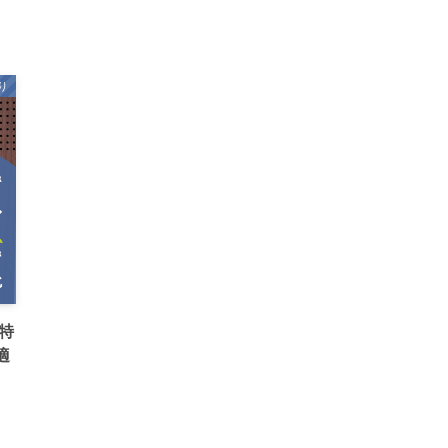
り
特
適