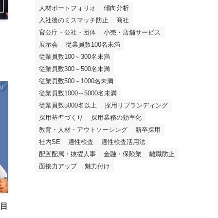
人材ポートフォリオ
傾向分析
入社後のミスマッチ防止
商社
」
官公庁・公社・団体
小売・店舗サービス
展示会
従業員数100名未満
従業員数100～300名未満
従業員数300～500名未満
従業員数500～1000名未満
り
従業員数1000～5000名未満
従業員数5000名以上
採用リブランディング
採用基準づくり
採用業務の効率化
教育・人材・アウトソーシング
新卒採用
社内SE
適性検査
適性検査活用法
配置配属・抜擢人事
金融・保険業
離職防止
面接力アップ
魅力付け
を目