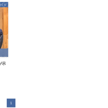
づくり
sが示
1