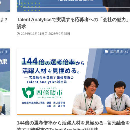
は？
Talent Analyticsで実現する応募者への「会社の魅力
訴求
2024年11月21日
2025年9月25日
づくり
採用基準づく
144倍の選考倍率から活躍人材を見極める─官民融合
指す四條畷市のTalent Analytics活用法