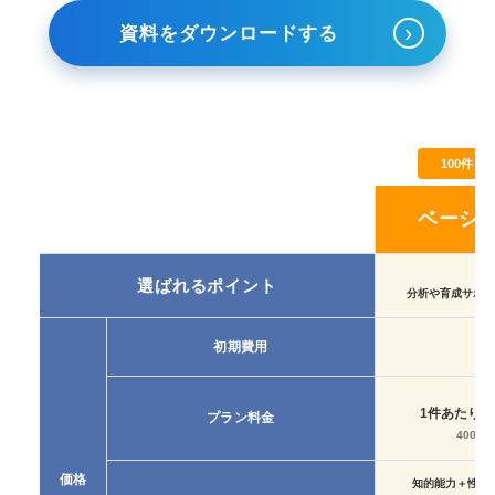
›
資料をダウンロードする
100件以
ベーシ
人気
選ばれるポイント
分析や育成サポー
初期費用
1件あたり
プラン料金
400,
価格
知的能力＋性格