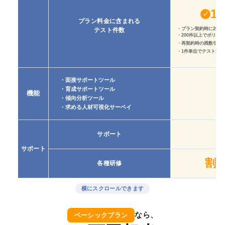
1
✓
プラン料金に含まれる
・プラン契約時に20件
テスト件数
・200件以上でボリュ
・再契約時の残数引継
・1件単位でテスト追加
・面接サポートツール
・育成サポートツール
機能
・傾向分析ツール
・求める人材可視化サーベイ
サポート
サポート
割
各種研修
なら、
ベーシックプラン