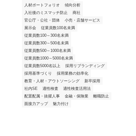
人材ポートフォリオ
傾向分析
入社後のミスマッチ防止
商社
官公庁・公社・団体
小売・店舗サービス
展示会
従業員数100名未満
従業員数100～300名未満
従業員数300～500名未満
従業員数500～1000名未満
従業員数1000～5000名未満
従業員数5000名以上
採用リブランディング
採用基準づくり
採用業務の効率化
教育・人材・アウトソーシング
新卒採用
社内SE
適性検査
適性検査活用法
配置配属・抜擢人事
金融・保険業
離職防止
面接力アップ
魅力付け