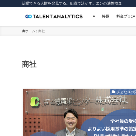
活躍できる人財を発見する。組織で活かす。エンの適性検査
特長
料金プラン
ホーム
商社
商社
人となりの