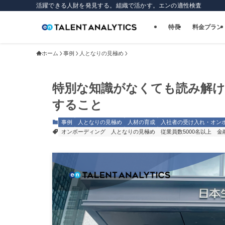
活躍できる人財を発見する。組織で活かす。エンの適性検査
特長
料金プラン
ホーム
事例
人となりの見極め
特別な知識がなくても読み解ける！T
すること
事例
人となりの見極め
人材の育成
入社者の受け入れ・オン
オンボーディング
人となりの見極め
従業員数5000名以上
金