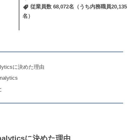
様
従業員数 68,072名（うち内務職員20,135
名）
lyticsに決めた理由
lytics
と
alyticsに決めた理由