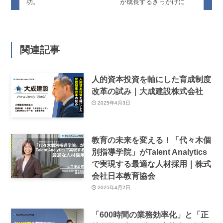
功。
が成長するきっかけに
関連記事
人的資本投資を軸にした育成制度
改革の試み｜大成建設株式会社
2025年4月3日
教育の未来を変える！「代々木個
別指導学院」がTalent Analytics
で実現する最適な人材採用｜株式
会社日本教育協会
2025年4月2日
「600時間の業務効率化」と「正