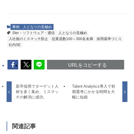
事例
人となりの見極め
SIer・ソフトウェア・通信
人となりの見極め
入社後のミスマッチ防止
従業員数100～300名未満
採用基準づくり
社内SE
URLをコピーする
新卒採用でターゲット人
Talent Analytics導入で初
材を多く集め、ミスマッ
期選考にかかる時間を大
チの解消に成功。
幅に短縮
関連記事