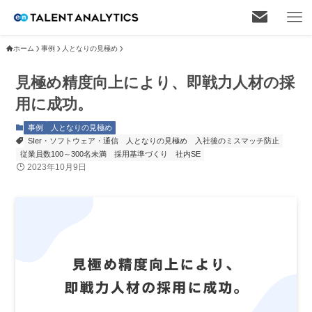
ホーム
事例
人となりの見極め
見極め精度向上により、即戦力人材の採
用に成功。
事例
人となりの見極め
SIer・ソフトウェア・通信
人となりの見極め
入社後のミスマッチ防止
従業員数100～300名未満
採用基準づくり
社内SE
2023年10月9日