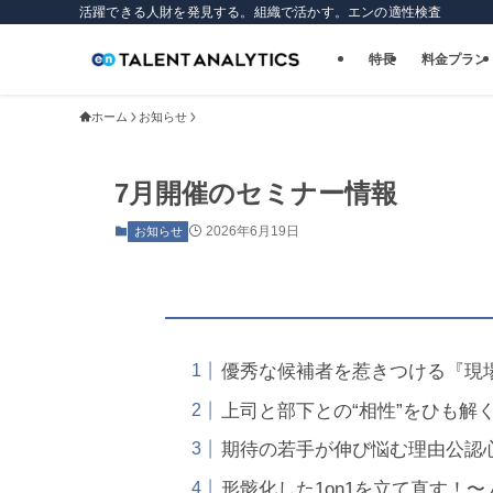
活躍できる人財を発見する。組織で活かす。エンの適性検査
特長
料金プラン
ホーム
お知らせ
7月開催のセミナー情報
2026年6月19日
お知らせ
優秀な候補者を惹きつける『現
上司と部下との“相性”をひも解
期待の若手が伸び悩む理由公認
形骸化した1on1を立て直す！