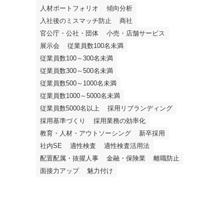
人材ポートフォリオ
傾向分析
入社後のミスマッチ防止
商社
官公庁・公社・団体
小売・店舗サービス
展示会
従業員数100名未満
従業員数100～300名未満
従業員数300～500名未満
従業員数500～1000名未満
従業員数1000～5000名未満
従業員数5000名以上
採用リブランディング
採用基準づくり
採用業務の効率化
教育・人材・アウトソーシング
新卒採用
社内SE
適性検査
適性検査活用法
配置配属・抜擢人事
金融・保険業
離職防止
面接力アップ
魅力付け