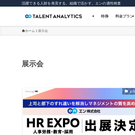
活躍できる人財を発見する。組織で活かす。エンの適性検査
特長
料金プラン
ホーム
展示会
展示会
お